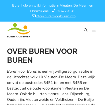
Ga
Burenhulp en wijkinformatie in Vleuten, De Meern en
naar
030 677 3131
Haarzuilens
de
info@burenvoorburen.info
inhoud
Menu
OVER BUREN VOOR
BUREN
Buren voor Buren
is een vrijwilligersorganisatie in
de Utrechtse wijk 10 Vleuten-De Meern. Deze wijk
omvat de postcodes 3451 tot en met 3455 en
bestaat uit de oude woonkernen Vleuten en De
Meern. Ook de buurten Haarzuilens, Rijnenburg,
Oudenrijn, Vleuterweide en Veldhuizen – De Balije
horen bij deze wijk, evenals het Máximapark en de