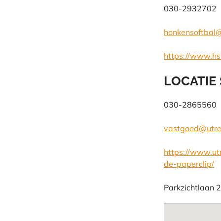
030-2932702
honkensoftbal
https://www.hs
LOCATIE
030-2865560
vastgoed@utrec
https://www.utr
de-paperclip/
Parkzichtlaan
2