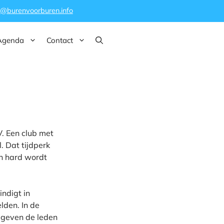
o@burenvoorburen.info
Agenda
Contact
. Een club met
. Dat tijdperk
n hard wordt
indigt in
lden. In de
 geven de leden