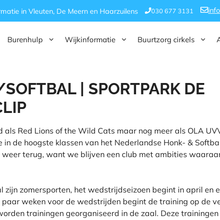
inf
030 677 3131
rmatie in Vleuten, De Meern en Haarzuilens
Burenhulp
Wijkinformatie
Buurtzorg cirkels
SOFTBAL | SPORTPARK DE
LIP
d als Red Lions of the Wild Cats maar nog meer als OLA UVV
rie in de hoogste klassen van het Nederlandse Honk- & Softbal
weer terug, want we blijven een club met ambities waaraa
l zijn zomersporten, het wedstrijdseizoen begint in april en e
paar weken voor de wedstrijden begint de training op de ve
orden trainingen georganiseerd in de zaal. Deze trainingen