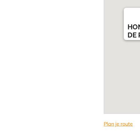
HON
DE 
Plan je route