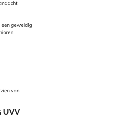
aandacht
et een geweldig
nioren.
rzien van
G UVV