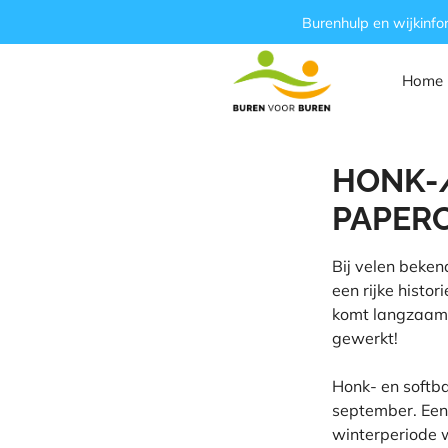
Ga
Burenhulp en wijkinfo
naar
de
Home
inhoud
HONK-/
PAPERC
Bij velen beken
een rijke histo
komt langzaam 
gewerkt!
Honk- en softba
september. Een 
winterperiode w