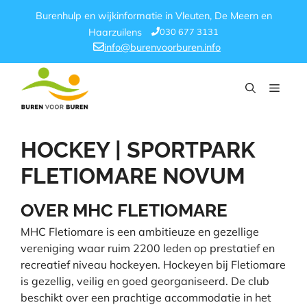
Ga
Burenhulp en wijkinformatie in Vleuten, De Meern en
naar
030 677 3131
Haarzuilens
de
info@burenvoorburen.info
inhoud
Menu
HOCKEY | SPORTPARK
FLETIOMARE NOVUM
OVER MHC FLETIOMARE
MHC Fletiomare is een ambitieuze en gezellige
vereniging waar ruim 2200 leden op prestatief en
recreatief niveau hockeyen. Hockeyen bij Fletiomare
is gezellig, veilig en goed georganiseerd. De club
beschikt over een prachtige accommodatie in het