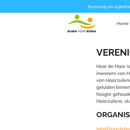
Ga
Burenhulp en wijkinfo
naar
de
Home
inhoud
VERENI
Hoor de Haar is
inwoners van H
van Haarzuilen
geluiden binnen
hoogte gehoude
Haarzuilens, s
ORGANIS
info@hoordehaa