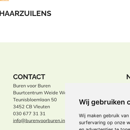
 HAARZUILENS
CONTACT
Buren voor Buren
B
Buurtcentrum Weide Wereld
s
Teunisbloemlaan 50
Wij gebruiken 
3452 CB Vleuten
I
030 677 31 31
Wij maken gebruik van
info@burenvoorburen.info
surfervaring op onze w
en advertenties te ton