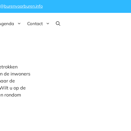
o@burenvoorburen.info
Agenda
Contact
etrokken
an de inwoners
naar de
Wilt u op de
 en rondom