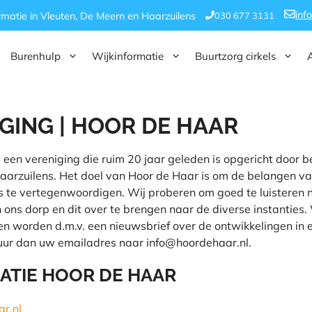
inf
030 677 3131
rmatie in Vleuten, De Meern en Haarzuilens
Burenhulp
Wijkinformatie
Buurtzorg cirkels
GING | HOOR DE HAAR
 een vereniging die ruim 20 jaar geleden is opgericht door b
aarzuilens. Het doel van Hoor de Haar is om de belangen v
s te vertegenwoordigen. Wij proberen om goed te luisteren 
 ons dorp en dit over te brengen naar de diverse instanties. 
n worden d.m.v. een nieuwsbrief over de ontwikkelingen in
tuur dan uw emailadres naar info@hoordehaar.nl.
ATIE HOOR DE HAAR
r.nl