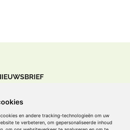
NIEUWSBRIEF
lijf op de hoogte door je in te
chrijven voor
onze nieuwsbrief
.
cookies
n samenwerking met:
 cookies en andere tracking-technologieën om uw
ebsite te verbeteren, om gepersonaliseerde inhoud
en, om ons websiteverkeer te analyseren en om te