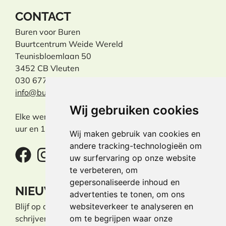
CONTACT
Buren voor Buren
Buurtcentrum Weide Wereld
Teunisbloemlaan 50
3452 CB Vleuten
030 677 31 31
info@burenvoorburen.info
Wij gebruiken cookies
Elke werkdag tussen 09:30
uur en 11:30 uur aanwezig.
Wij maken gebruik van cookies en
andere tracking-technologieën om
uw surfervaring op onze website
te verbeteren, om
gepersonaliseerde inhoud en
NIEUWSBRIEF
advertenties te tonen, om ons
websiteverkeer te analyseren en
Blijf op de hoogte door je in te
om te begrijpen waar onze
schrijven voor
onze nieuwsbrief
.