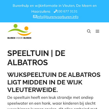
Ga
Burenhulp en wijkinformatie in Vleuten, De Meern en
naar
030 677 3131
Haarzuilens
de
info@burenvoorburen.info
inhoud
Menu
SPEELTUIN | DE
ALBATROS
WIJKSPEELTUIN DE ALBATROS
LIGT MIDDEN IN DE WIJK
VLEUTERWEIDE.
De speeltuin heeft een leuk strandje met ondiep
speelwater en een honk, waar kinderen bij slecht
weer binnen kunnen spelen, dit alles omheind met